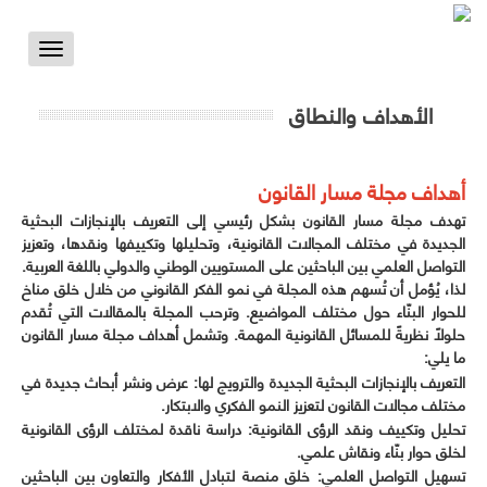
Toggle
vigation
الأهداف والنطاق
أهداف مجلة مسار القانون
تهدف مجلة مسار القانون بشكل رئيسي إلى التعريف بالإنجازات البحثية
الجديدة في مختلف المجالات القانونية، وتحليلها وتكييفها ونقدها، وتعزيز
التواصل العلمي بين الباحثين على المستويين الوطني والدولي باللغة العربية.
لذا، يُؤمل أن تُسهم هذه المجلة في نمو الفكر القانوني من خلال خلق مناخ
للحوار البنّاء حول مختلف المواضيع. وترحب المجلة بالمقالات التي تُقدم
حلولاً نظريةً للمسائل القانونية المهمة. وتشمل أهداف مجلة مسار القانون
ما يلي:
التعريف بالإنجازات البحثية الجديدة والترويج لها: عرض ونشر أبحاث جديدة في
مختلف مجالات القانون لتعزيز النمو الفكري والابتكار.
تحليل وتكييف ونقد الرؤى القانونية: دراسة ناقدة لمختلف الرؤى القانونية
لخلق حوار بنّاء ونقاش علمي.
تسهيل التواصل العلمي: خلق منصة لتبادل الأفكار والتعاون بين الباحثين