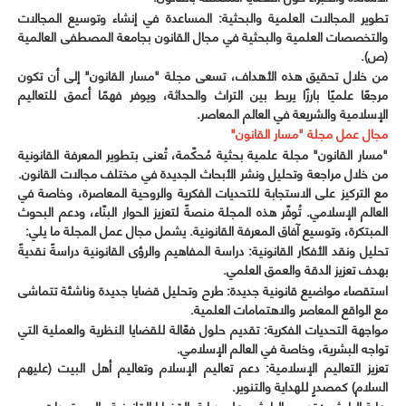
تطوير المجالات العلمية والبحثية: المساعدة في إنشاء وتوسيع المجالات
والتخصصات العلمية والبحثية في مجال القانون بجامعة المصطفى العالمية
(ص).
من خلال تحقيق هذه الأهداف، تسعى مجلة "مسار القانون" إلى أن تكون
مرجعًا علميًا بارزًا يربط بين التراث والحداثة، ويوفر فهمًا أعمق للتعاليم
الإسلامية والشريعة في العالم المعاصر.
مجال عمل مجلة "مسار القانون"
"مسار القانون" مجلة علمية بحثية مُحكّمة، تُعنى بتطوير المعرفة القانونية
من خلال مراجعة وتحليل ونشر الأبحاث الجديدة في مختلف مجالات القانون.
مع التركيز على الاستجابة للتحديات الفكرية والروحية المعاصرة، وخاصة في
العالم الإسلامي. تُوفّر هذه المجلة منصةً لتعزيز الحوار البنّاء، ودعم البحوث
المبتكرة، وتوسيع آفاق المعرفة القانونية. يشمل مجال عمل المجلة ما يلي:
تحليل ونقد الأفكار القانونية: دراسة المفاهيم والرؤى القانونية دراسةً نقديةً
بهدف تعزيز الدقة والعمق العلمي.
استقصاء مواضيع قانونية جديدة: طرح وتحليل قضايا جديدة وناشئة تتماشى
مع الواقع المعاصر والاهتمامات العلمية.
مواجهة التحديات الفكرية: تقديم حلول فعّالة للقضايا النظرية والعملية التي
تواجه البشرية، وخاصة في العالم الإسلامي.
تعزيز التعاليم الإسلامية: دعم تعاليم الإسلام وتعاليم أهل البيت (عليهم
السلام) كمصدرٍ للهداية والتنوير.
رعاية الباحثين: تدريب الباحثين على درايةٍ بالقضايا القانونية والمستجدات.