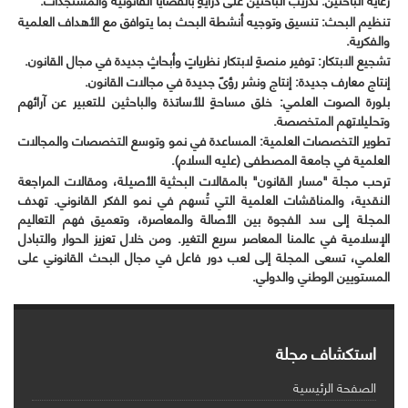
تنظيم البحث: تنسيق وتوجيه أنشطة البحث بما يتوافق مع الأهداف العلمية
والفكرية.
تشجيع الابتكار: توفير منصةٍ لابتكار نظرياتٍ وأبحاثٍ جديدة في مجال القانون.
إنتاج معارف جديدة: إنتاج ونشر رؤىً جديدة في مجالات القانون.
بلورة الصوت العلمي: خلق مساحةٍ للأساتذة والباحثين للتعبير عن آرائهم
وتحليلاتهم المتخصصة.
تطوير التخصصات العلمية: المساعدة في نمو وتوسع التخصصات والمجالات
العلمية في جامعة المصطفى (عليه السلام).
ترحب مجلة "مسار القانون" بالمقالات البحثية الأصيلة، ومقالات المراجعة
النقدية، والمناقشات العلمية التي تُسهم في نمو الفكر القانوني. تهدف
المجلة إلى سد الفجوة بين الأصالة والمعاصرة، وتعميق فهم التعاليم
الإسلامية في عالمنا المعاصر سريع التغير. ومن خلال تعزيز الحوار والتبادل
العلمي، تسعى المجلة إلى لعب دور فاعل في مجال البحث القانوني على
المستويين الوطني والدولي.
استكشاف مجلة
الصفحة الرئيسية