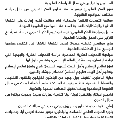
المحليين والدوليين في مجال الدراسات القانونية.
تعزيز الفكر القانوني: توفير منصة لتطوير الفكر القانوني من خلال دراسة
مختلف المواضيع القانونية.
معالجة التحديات النظرية والعملية: نشر مقالات تُقدم إجابات على القضايا
النظرية والإشكاليات العملية المتعلقة بالمواضيع القانونية المهمة.
تحليل ومراجعة الفكر القانوني: دراسة وتقييم الفكر القانوني دراسةً نقديةً مع
التركيز على العمق والمتانة العلمية.
طرح مواضيع قانونية جديدة: تحديد القضايا الناشئة في القانون وطرحها
لتوسيع نطاق النقاشات العلمية.
مواجهة التحديات الفكرية المعاصرة: دراسة التحديات الفكرية والروحية التي
تواجه الإنسان، وخاصةً في العالم الإسلامي، وتقديم حلول لها.
تعزيز تعاليم الإسلام وأهل البيت (عليهم السلام): شرح وتعزيز تعاليم الإسلام
وتعاليم أهل البيت (عليهم السلام) كمصادر للإرشاد والتنوير.
رعاية الباحثين: تثقيف جيل جديد من الباحثين المُلِمّين بالقانون التقليدي
والقضايا المعاصرة. تنظيم وتوجيه البحث: تنظيم أنشطة البحث في مجال
الشريعة الإسلامية بهدف تحقيق الأهداف العلمية والفكرية.
تشجيع الابتكار والتنظير: تهيئة بيئة لتنمية نظريات جديدة وبحوث مبتكرة في
مجال القانون.
إنتاج معارف جديدة: خلق ونشر رؤى ووعي جديد في مجالات القانون.
بلورة الصوت العلمي للأساتذة والباحثين: توفير منصة لعرض آراء وتحليلات
الأساتذة والخبراء حول القضايا المتعلقة بالقانون.